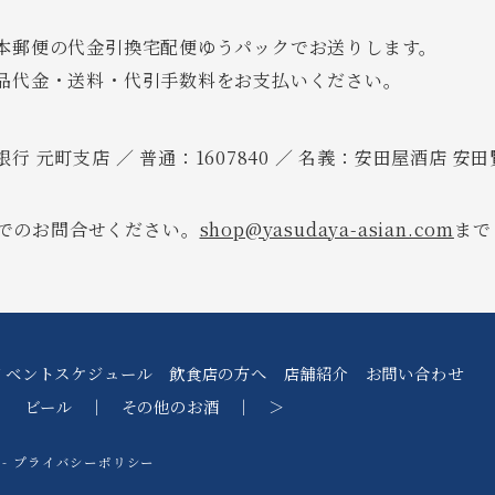
本郵便の代金引換宅配便ゆうパックでお送りします。
品代金・送料・代引手数料をお支払いください。
行 元町支店 ／ 普通：1607840 ／ 名義：安田屋酒店 安
でのお問合せください。
shop@yasudaya-asian.com
まで
イベントスケジュール
飲食店の方へ
店舗紹介
お問い合わせ
｜
ビール
｜
その他のお酒
｜
＞
プライバシーポリシー