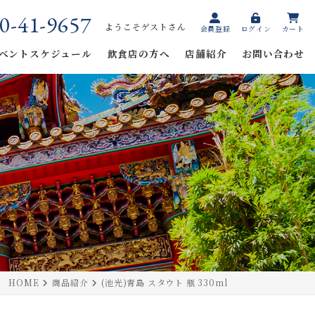
0-41-9657
ようこそゲストさん
会員登録
ログイン
カート
ベントスケジュール
飲食店の方へ
店舗紹介
お問い合わせ
HOME
商品紹介
(池光)青島 スタウト 瓶 330ml